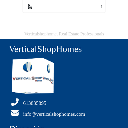
1
1
Verticalshophome, Real Estate Professionals
VerticalShopHomes
613835895
info@verticalshophomes.com