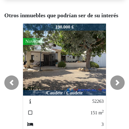
Otros inmuebles que podrían ser de su interés
51335
51335
5
190.000 €
144.950 €
Novedad
Previous
Next
Caudete / Caudete
Caudete / Camino Toconera
52263
51361
2
2
151
m
150
m
3
2